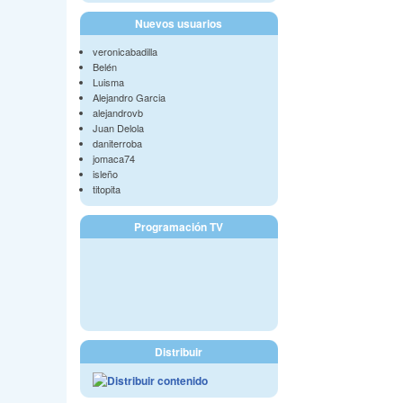
Nuevos usuarios
veronicabadilla
Belén
Luisma
Alejandro Garcia
alejandrovb
Juan Delola
daniterroba
jomaca74
isleño
titopita
Programación TV
Distribuir