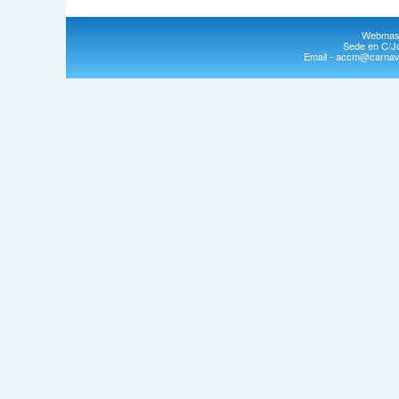
Webmast
Sede en C/Jo
Email - accm@carnava