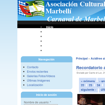
Asociación Cultura
Marbellí
Carnaval de Marbel
Início
Bases De Concursos
Asociación
Tus Fotos
Fotos A.C.C.M.
Vídeos A.C.C.M.
Principal
»
Acidfree 
Navegación
Recordatorio a
Contacto
Envíos recientes
Enviado por Cacho el Lun, 21
Galerías Fotos/Vídeos
Últimas Imágenes
« primera
‹ an
Localización
22
23
24
siguiente ›
úl
Inicio de sesión
Nombre de usuario:
*