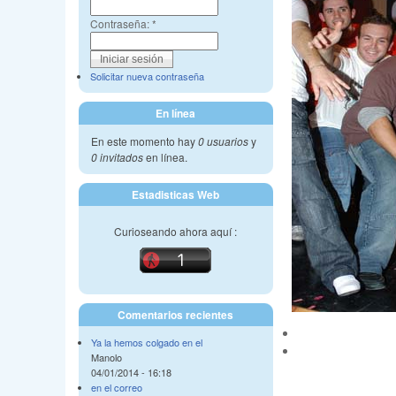
Contraseña:
*
Solicitar nueva contraseña
En línea
En este momento hay
0 usuarios
y
0 invitados
en línea.
Estadisticas Web
Curioseando ahora aquí :
Comentarios recientes
Ya la hemos colgado en el
Manolo
04/01/2014 - 16:18
en el correo