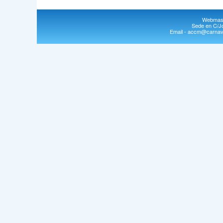
Webmast
Sede en C/Jo
Email - accm@carnava