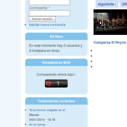
siguiente ›
úl
Contraseña:
*
Solicitar nueva contraseña
En línea
Comparsa El Reyno d
En este momento hay
0 usuarios
y
0 invitados
en línea.
Estadisticas Web
Curioseando ahora aquí :
Comentarios recientes
Ya la hemos colgado en el
Manolo
04/01/2014 - 16:18
en el correo