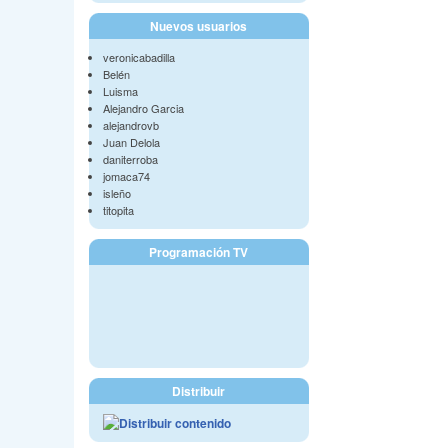
Nuevos usuarios
veronicabadilla
Belén
Luisma
Alejandro Garcia
alejandrovb
Juan Delola
daniterroba
jomaca74
isleño
titopita
Programación TV
Distribuir