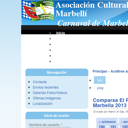
Asociación Cultura
Marbellí
Carnaval de Marbel
Início
Bases De Concursos
Asociación
Tus Fotos
Fotos A.C.C.M.
Vídeos A.C.C.M.
Principal
»
Acidfree 
Navegación
Ver
Contacto
Envíos recientes
play
Galerías Fotos/Vídeos
Últimas Imágenes
Comparsa El R
Localización
Marbella 2013
Enviado por Admin el Sáb, 09
Inicio de sesión
« primera
‹ an
Nombre de usuario:
*
190
191
192