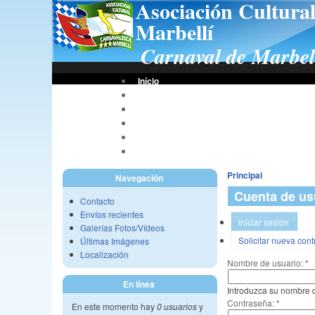
Asociación Cultura
Marbellí
Carnaval de Marbel
Início
Bases De Concursos
Asociación
Tus Fotos
Fotos A.C.C.M.
Vídeos A.C.C.M.
Principal
Navegación
Cuenta de us
Contacto
Envíos recientes
Iniciar sesión
Galerías Fotos/Vídeos
Solicitar nueva con
Últimas Imágenes
Localización
Nombre de usuario:
*
En línea
Introduzca su nombre d
Contraseña:
*
En este momento hay
0 usuarios
y