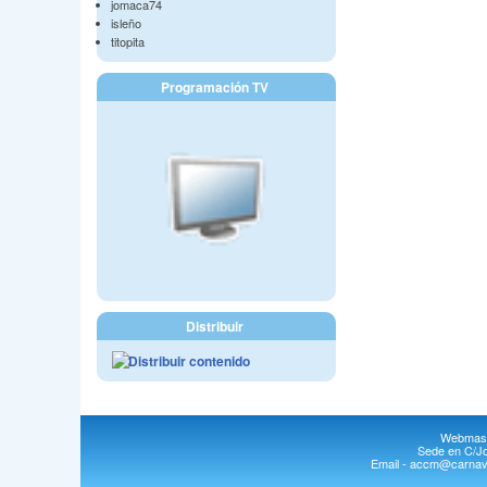
jomaca74
isleño
titopita
Programación TV
Distribuir
Webmast
Sede en C/Jo
Email - accm@carnava