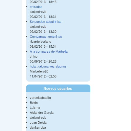
09/02/2013 - 18:45
entradas
alejandrovb
09/02/2013 - 18:31
Se pueden adquirir las
alejandrovb
09/02/2013 - 13:30
Comparsas femeninas
ricardo soriano
08/02/2013 - 15:34
A la comparsa de Marbella
chino
05/09/2012 - 20:26
hola, ¿alguna vez algunos
Marbellero20
11/04/2012 - 02:56
Nuevos usuarios
veronicabadilla
Belén
Luisma
Alejandro Garcia
alejandrovb
Juan Delola
daniterroba