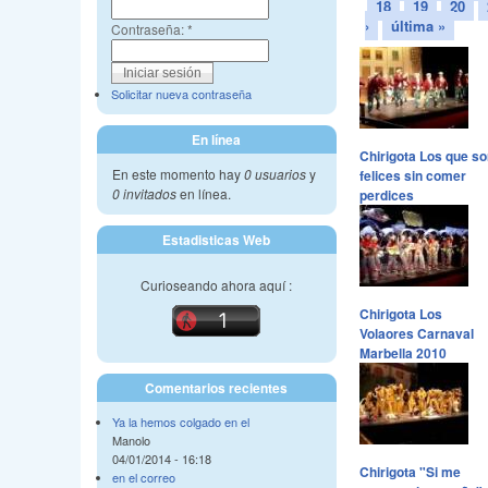
18
19
20
›
última »
Contraseña:
*
Solicitar nueva contraseña
En línea
Chirigota Los que so
En este momento hay
0 usuarios
y
felices sin comer
0 invitados
en línea.
perdices
Estadisticas Web
Curioseando ahora aquí :
Chirigota Los
Volaores Carnaval
Marbella 2010
Comentarios recientes
Ya la hemos colgado en el
Manolo
04/01/2014 - 16:18
Chirigota "Si me
en el correo