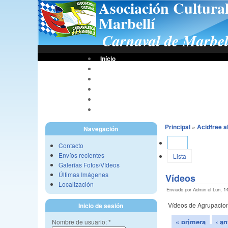
Asociación Cultura
Marbellí
Carnaval de Marbel
Início
Bases De Concursos
Asociación
Tus Fotos
Fotos A.C.C.M.
Vídeos A.C.C.M.
Principal
»
Acidfree 
Navegación
Ver
Contacto
Envíos recientes
Lista
Galerías Fotos/Vídeos
Últimas Imágenes
Vídeos
Localización
Enviado por Admin el Lun, 14
Vídeos de Agrupacio
Inicio de sesión
« primera
‹ an
Nombre de usuario:
*