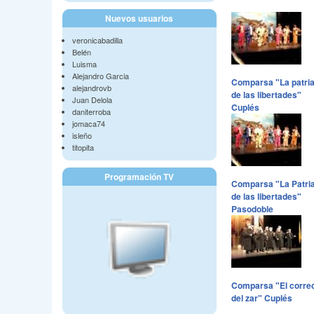
Nuevos usuarios
veronicabadilla
Belén
Luisma
Alejandro Garcia
Comparsa "La patri
alejandrovb
de las libertades"
Juan Delola
Cuplés
daniterroba
jomaca74
isleño
titopita
Programación TV
Comparsa "La Patri
de las libertades"
Pasodoble
Comparsa "El corre
del zar" Cuplés