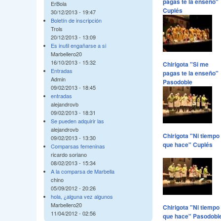
pagas te la enseño"
ErBola
Cuplés
30/12/2013 - 19:47
Boletín de inscripción
Trols
20/12/2013 - 13:09
Es inutil engañarse a si
Marbellero20
16/10/2013 - 15:32
Chirigota "Si me
Entradas
pagas te la enseño"
Admin
Pasodoble
09/02/2013 - 18:45
entradas
alejandrovb
09/02/2013 - 18:31
Se pueden adquirir las
alejandrovb
Chirigota "Ni tiempo
09/02/2013 - 13:30
que hace" Cuplés
Comparsas femeninas
ricardo soriano
08/02/2013 - 15:34
A la comparsa de Marbella
chino
05/09/2012 - 20:26
hola, ¿alguna vez algunos
Marbellero20
Chirigota "Ni tiempo
11/04/2012 - 02:56
que hace" Pasodobl