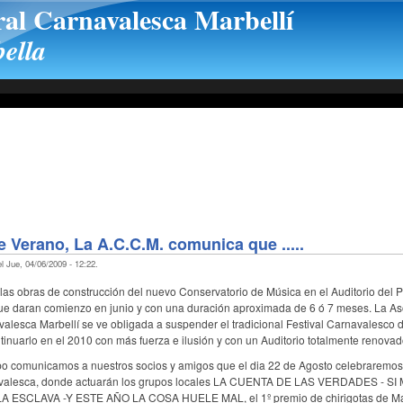
ral Carnavalesca Marbellí
ella
e Verano, La A.C.C.M. comunica que .....
l Jue, 04/06/2009 - 12:22.
 a las obras de construcción del nuevo Conservatorio de Música en el Auditorio del 
ue daran comienzo en junio y con una duración aproximada de 6 ó 7 meses. La As
valesca Marbellí se ve obligada a suspender el tradicional Festival Carnavalesco 
inuarlo en el 2010 con más fuerza e ilusión y con un Auditorio totalmente renovad
o comunicamos a nuestros socios y amigos que el dia 22 de Agosto celebraremos
alesca, donde actuarán los grupos locales LA CUENTA DE LAS VERDADES - S
 ESCLAVA -Y ESTE AÑO LA COSA HUELE MAL, el 1º premio de chirigotas de Ma