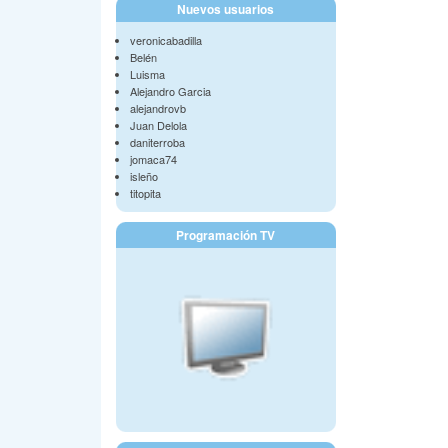
Nuevos usuarios
veronicabadilla
Belén
Luisma
Alejandro Garcia
alejandrovb
Juan Delola
daniterroba
jomaca74
isleño
titopita
Programación TV