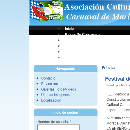
Asociación Cultu
Carnaval de Marb
Início
Bases De Concursos
Asociación
Tus Fotos
Fotos A.C.C.M.
Vídeos A.C.C.M.
Principal
Navegación
Festival d
Contacto
Envíos recientes
Enviado por Admin e
Galerías Fotos/Vídeos
........ debido
Últimas Imágenes
Constitución q
Localización
Cultural Carna
esperando cont
Inicio de sesión
Al mismo tiemp
Nombre de usuario:
*
Moraga Carnav
LA ENSEÑO -LA