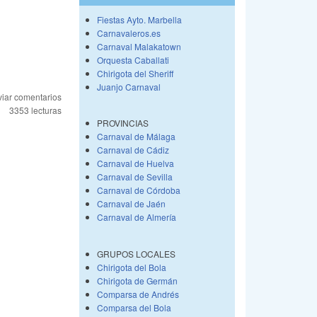
Fiestas Ayto. Marbella
Carnavaleros.es
Carnaval Malakatown
Orquesta Caballati
Chirigota del Sheriff
Juanjo Carnaval
iar comentarios
3353 lecturas
PROVINCIAS
Carnaval de Málaga
Carnaval de Cádiz
Carnaval de Huelva
Carnaval de Sevilla
Carnaval de Córdoba
Carnaval de Jaén
Carnaval de Almería
GRUPOS LOCALES
Chirigota del Bola
Chirigota de Germán
Comparsa de Andrés
Comparsa del Bola