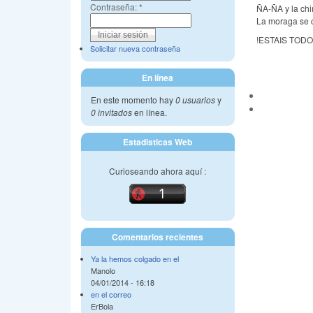
Contraseña:
*
ÑA-ÑA y la ch
La moraga se c
!ESTAIS TODO
Solicitar nueva contraseña
En línea
En este momento hay
0 usuarios
y
0 invitados
en línea.
Estadisticas Web
Curioseando ahora aquí :
Comentarios recientes
Ya la hemos colgado en el
Manolo
04/01/2014 - 16:18
en el correo
ErBola