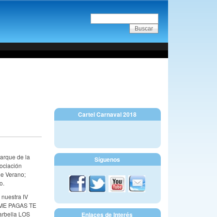
Cartel Carnaval 2018
Parque de la
Síguenos
ociación
de Verano;
o.
 nuestra IV
I ME PAGAS TE
rbella LOS
Enlaces de Interés