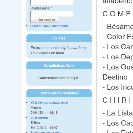
alfabétic
Contraseña:
*
C O M P 
- Bésam
Solicitar nueva contraseña
- Color 
En línea
- Los Ca
En este momento hay
0 usuarios
y
10 invitados
en línea.
- Los De
- Los Gu
Estadisticas Web
Destino
Curioseando ahora aquí :
- Los Inc
Comentarios recientes
C H I R I
Ya la hemos colgado en el
Manolo
- La List
04/01/2014 - 16:18
en el correo
- Los Ca
ErBola
30/12/2013 - 19:47
- Los Est
Boletín de inscripción