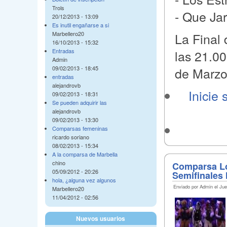
Trols
- Que Ja
20/12/2013 - 13:09
Es inutil engañarse a si
La Final
Marbellero20
16/10/2013 - 15:32
las 21.00
Entradas
Admin
de Marzo
09/02/2013 - 18:45
entradas
alejandrovb
Inicie 
09/02/2013 - 18:31
Se pueden adquirir las
alejandrovb
09/02/2013 - 13:30
Comparsas femeninas
ricardo soriano
08/02/2013 - 15:34
A la comparsa de Marbella
chino
Comparsa Lo
05/09/2012 - 20:26
Semifinales 
hola, ¿alguna vez algunos
Enviado por Admin el Jue
Marbellero20
11/04/2012 - 02:56
Nuevos usuarios