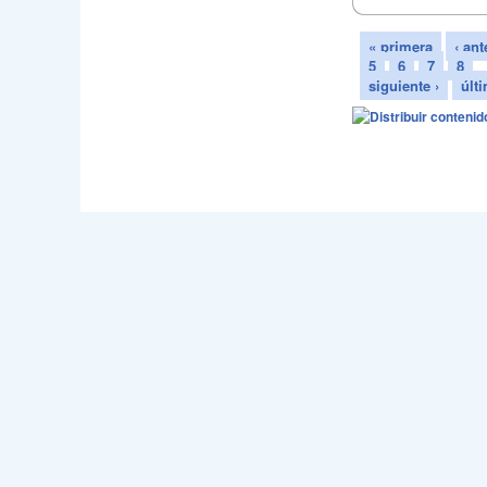
« primera
‹ ant
5
6
7
8
siguiente ›
últ
Webmast
Sede en C/Jo
Email - accm@carnava