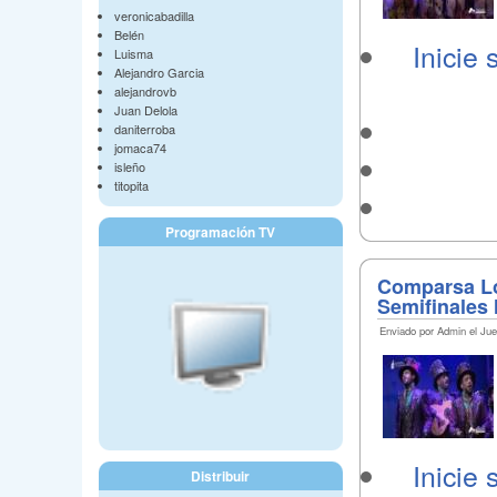
veronicabadilla
Belén
Inicie 
Luisma
Alejandro Garcia
alejandrovb
Juan Delola
daniterroba
jomaca74
isleño
titopita
Programación TV
Comparsa L
Semifinales 
Enviado por Admin el Jue
Inicie 
Distribuir