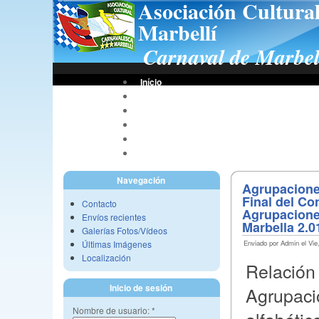
Asociación Cultura
Marbellí
Carnaval de Marbel
Início
Bases De Concursos
Asociación
Tus Fotos
Fotos A.C.C.M.
Vídeos A.C.C.M.
Navegación
Agrupaciones
Final del Co
Contacto
Agrupacione
Envíos recientes
Marbella 2.0
Galerías Fotos/Vídeos
Últimas Imágenes
Enviado por Admin el Vie,
Localización
Relación
Inicio de sesión
Agrupaci
Nombre de usuario:
*