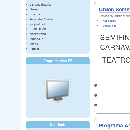
veronicabadilla
Orden Semif
Belén
Luisma
Enviado por Admin el Mié
Alejandro Garcia
Asociación
alejandrovb
Carnavales
Juan Delola
daniterroba
SEMIFI
jomaca74
isleño
CARNAV
titopita
TEATRO
Programación TV
Programa Ac
Distribuir