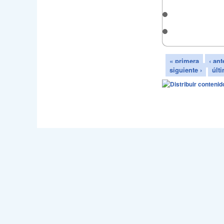
« primera
‹ ant
siguiente ›
últ
Webmast
Sede en C/Jo
Email - accm@carnava