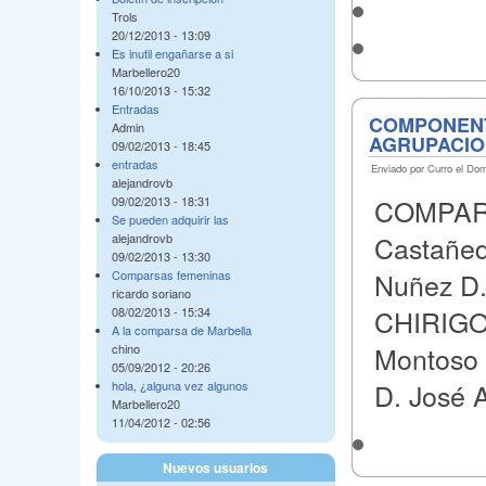
Trols
20/12/2013 - 13:09
Es inutil engañarse a si
Marbellero20
16/10/2013 - 15:32
Entradas
COMPONENT
Admin
AGRUPACION
09/02/2013 - 18:45
entradas
Enviado por Curro el Dom
alejandrovb
COMPARS
09/02/2013 - 18:31
Se pueden adquirir las
Castañed
alejandrovb
09/02/2013 - 13:30
Nuñez D.
Comparsas femeninas
ricardo soriano
CHIRIGO
08/02/2013 - 15:34
A la comparsa de Marbella
Montoso 
chino
05/09/2012 - 20:26
D. José 
hola, ¿alguna vez algunos
Marbellero20
11/04/2012 - 02:56
Nuevos usuarios