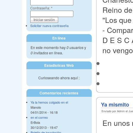
Reino de 
Contraseña:
*
"Los que 
Solicitar nueva contraseña
- Compar
D E S C A
En línea
no vengo
En este momento hay
0 usuarios
y
0 invitados
en línea.
Estadisticas Web
Curioseando ahora aquí :
Comentarios recientes
Ya la hemos colgado en el
Ya mismito
Manolo
Enviado por Admin el Jue
04/01/2014 - 16:18
en el correo
En unos 
ErBola
30/12/2013 - 19:47
Boletín de inscripción