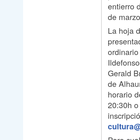
entierro 
de marzo
La hoja d
presenta
ordinario
Ildefonso
Gerald B
de Alhau
horario d
20:30h o 
inscripci
cultura@
Para cua