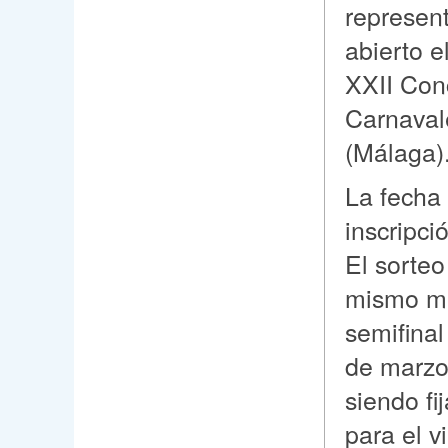
represent
abierto e
XXII Con
Carnaval
(Málaga)
La fecha 
inscripci
El sorteo
mismo me
semifinal
de marzo
siendo fi
para el v