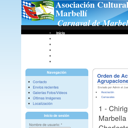
Asociación Cultura
Marbellí
Carnaval de Marbel
Início
Bases De Concursos
Asociación
Tus Fotos
Fotos A.C.C.M.
Vídeos A.C.C.M.
Navegación
Orden de Act
Agrupacion
Contacto
Envíos recientes
Enviado por Admin el Jue
Galerías Fotos/Vídeos
Asociación
Carnavales
Últimas Imágenes
Localización
1 - Chirig
Marbella 
Inicio de sesión
Nombre de usuario:
*
Charlest